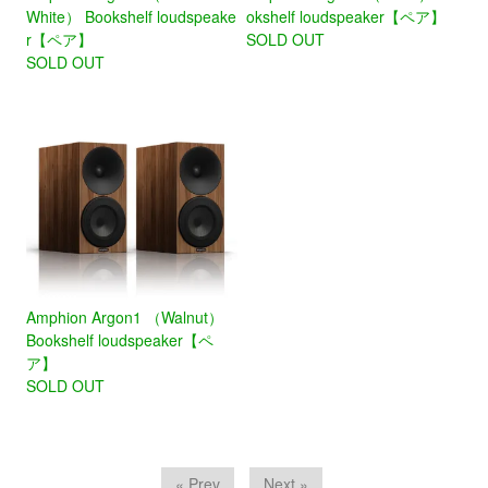
White） Bookshelf loudspeake
okshelf loudspeaker【ペア】
r【ペア】
SOLD OUT
SOLD OUT
Amphion Argon1 （Walnut）
Bookshelf loudspeaker【ペ
ア】
SOLD OUT
« Prev
Next »