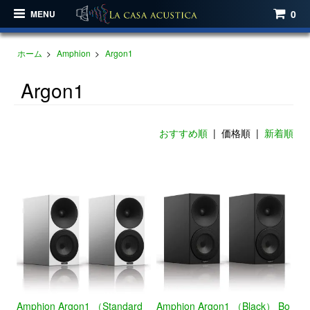
0
MENU
ホーム
>
Amphion
>
Argon1
Argon1
おすすめ順
| 価格順 |
新着順
Amphion Argon1 （Standard
Amphion Argon1 （Black） Bo