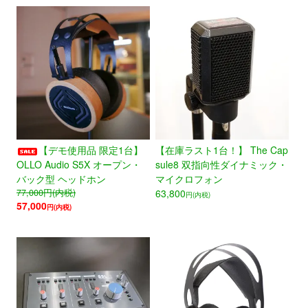
【デモ使用品 限定1台】
【在庫ラスト1台！】 The Cap
OLLO Audio S5X オープン・
sule8 双指向性ダイナミック・
バック型 ヘッドホン
マイクロフォン
77,000
円(内税)
63,800
円(内税)
57,000
円(内税)