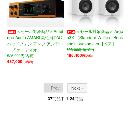
＜セール対象商品＞Antel
＜セール対象商品＞ Argo
ope Audio AMARI 高性能DAC
n3X （Standard White） Book
ヘッドフォン アンプ アンテロ
shelf loudspeaker【ペア】
ープ オーディオ
608,000
円(内税)
486,400
526,900
円(内税)
円(内税)
437,000
円(内税)
« Prev
Next »
37
商品中
1-24
商品