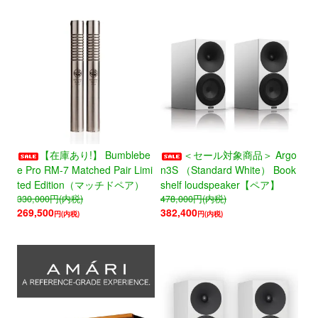
【在庫あり!】 Bumblebe
＜セール対象商品＞ Argo
e Pro RM-7 Matched Pair Limi
n3S （Standard White） Book
ted Edition（マッチドペア）
shelf loudspeaker【ペア】
330,000
円(内税)
478,000
円(内税)
269,500
382,400
円(内税)
円(内税)