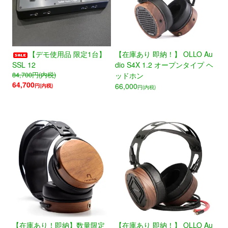
【デモ使用品 限定1台】
【在庫あり 即納！】 OLLO Au
SSL 12
dio S4X 1.2 オープンタイプ ヘ
84,700
円(内税)
ッドホン
64,700
66,000
円(内税)
円(内税)
【在庫あり！即納】数量限定
【在庫あり 即納！】 OLLO Au