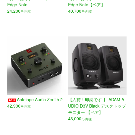
Edge Note
Edge Note【ペア】
24,200
40,700
円(内税)
円(内税)
Antelope Audio Zenith 2
【入荷！即納です 】 ADAM A
42,900
UDIO D3V Black デスクトップ
円(内税)
モニター 【ペア】
43,000
円(内税)