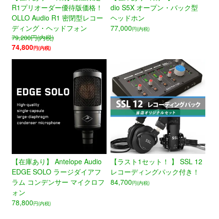
R1プリオーダー優待版価格！
dio S5X オープン・バック型
OLLO Audio R1 密閉型レコー
ヘッドホン
ディング・ヘッドフォン
77,000
円(内税)
79,200
円(内税)
74,800
円(内税)
【在庫あり】 Antelope Audio
【ラスト1セット！ 】 SSL 12
EDGE SOLO ラージダイアフ
レコーディングパック付き！
ラム コンデンサー マイクロフ
84,700
円(内税)
ォン
78,800
円(内税)