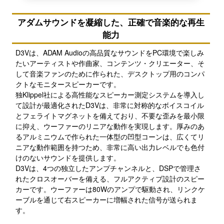
アダムサウンドを凝縮した、正確で音楽的な再生
能力
D3Vは、ADAM Audioの高品質なサウンドをPC環境で楽しみ
たいアーティストや作曲家、コンテンツ・クリエーター、そ
して音楽ファンのために作られた、デスクトップ用のコンパ
クトなモニタースピーカーです。
独Klippel社による高性能なスピーカー測定システムを導入し
て設計が最適化されたD3Vは、非常に対称的なボイスコイル
とフェライトマグネットを備えており、不要な歪みを最小限
に抑え、ウーファーのリニアな動作を実現します。厚みのあ
るアルミニウムで作られた一体型の凹型コーンは、広くてリ
ニアな動作範囲を持つため、非常に高い出力レベルでも色付
けのないサウンドを提供します。
D3Vは、4つの独立したアンプチャンネルと、DSPで管理さ
れたクロスオーバーを備える、フルアクティブ設計のスピー
カーです。ウーファーは80Wのアンプで駆動され、リンクケ
ーブルを通じて右スピーカーに増幅された信号が送られま
す。