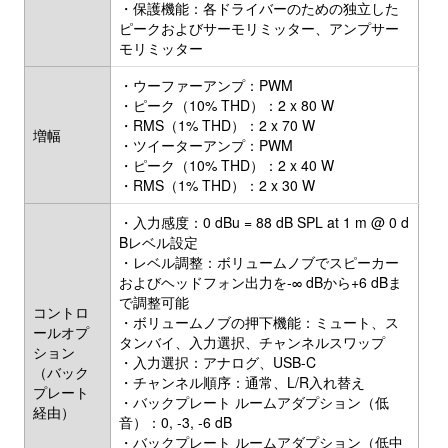
・保護機能：各ドライバーのための独立した
ピークおよびサーモリミッター、アンプサー
モリミッター
・ウーファーアンプ：PWM
・ピーク（10% THD）：2 x 80 W
・RMS（1% THD）：2 x 70 W
増幅
・ツイーターアンプ：PWM
・ピーク（10% THD）：2 x 40 W
・RMS（1% THD）：2 x 30 W
・入力感度：0 dBu = 88 dB SPL at 1 m @ 0 d
Bレベル設定
・レベル調整：ボリュームノブでスピーカー
およびヘッドフォン出力を-∞ dBから+6 dBま
で調整可能
コントロ
・ボリュームノブの押下機能：ミュート、ス
ールオプ
タンバイ、入力選択、チャンネルスワップ
ション
・入力選択：アナログ、USB-C
（バック
・チャンネル順序：通常、L/R入れ替え
プレート
・バックプレート ルームアダプション（低
経由）
音）：0, -3, -6 dB
・バックプレート ルームアダプション（低中