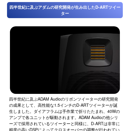
四半世紀に及ぶアダムの研究開発が生み出したD-ARTツイー
ター
四半世紀に及ぶADAM Audioのリボンツイーターの研究開発
の成果として、高性能な1.5インチのD-ARTツイーターが誕
生しました。ダイアフラムは手作業で折りたたまれ、40Wの
アンプで各ユニットが駆動されます。ADAM Audioの他シリ
ーズで採用されているツイーターと同様に、D-ARTは非常に
精度の高いDSPによってクロスオーバーの調整が行われてい