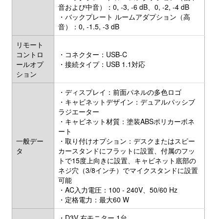
音および中音）：0, -3, -6 dB、0, -2, -4 dB
・バックプレート ルームアダプション（高
音）：0, -1.5, -3 dB
リモート
コントロ
・コネクター：USB-C
ールオプ
・接続タイプ：USB 1.1対応
ション
・ディスプレイ：前面パネルの多色ロゴ
・キャビネットデザイン：デュアルパッシブ
ラジエーター
・キャビネット材質：塗装ABSポリカーボネ
ート
一般デー
・取り付けオプション：デスクまたはスピー
タ
カースタンドにフラットに設置、付属のフッ
トで15度上向きに設置、キャビネット底部の
ネジ穴（3/8インチ）でマイクスタンドに設置
可能
・AC入力電圧：100 - 240V、50/60 Hz
・定格電力：最大60 W
・D3V 右モニター 1台