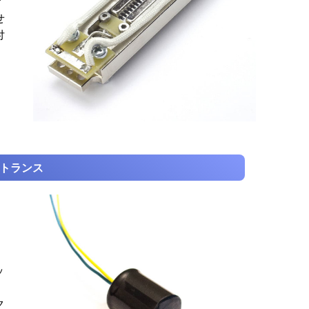
お
せ
付
トランス
ッ
ス
ク