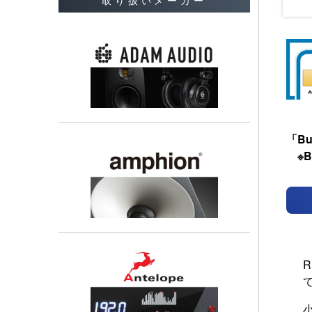
取り扱いメーカー
「Bum
※B
て