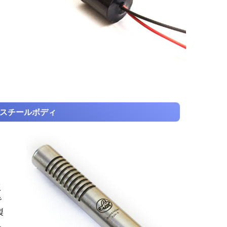
スチールボディ
工
で
製
観