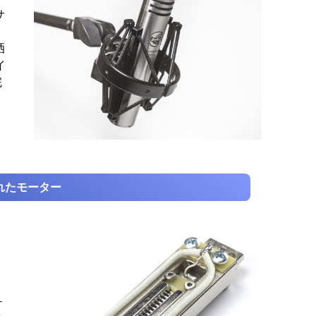
サ
洒
イ
完
れたモーター
-