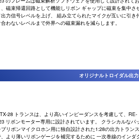
323 のフレームは磁束解析ソフトウェアを使用して設計されて
り、磁束帰還回路として機能しリボン ギャップに磁束を集中さ
て出力信号レベルを上げ、 組み立てられたマイクが互いに引き
け合わないレベルまで外界への磁束漏れを減らします。
オリジナルトロイダル
出力
RTX-28 トランスは、より高いインピーダンスを考慮して、RE-
323 リボンモーター専用に設計されています。 クラシカルなパ
シブリボンマイクロホン用に独自設計された1:28の出力トラン
で、より薄いリボンゲージを補完するために 一次巻線のインダ