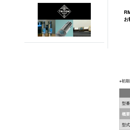
R
お
※初
型番
概要
型式