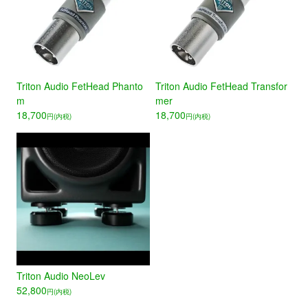
Triton Audio FetHead Phanto
Triton Audio FetHead Transfor
m
mer
18,700
18,700
円(内税)
円(内税)
Triton Audio NeoLev
52,800
円(内税)