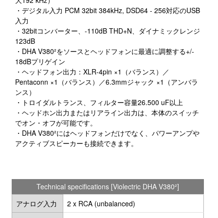
大192 kHz）
・デジタル入力 PCM 32bit 384kHz, DSD64 - 256対応のUSB
入力
・32bitコンバーター、-110dB THD+N、ダイナミックレンジ
123dB
・DHA V380²をソースとヘッドフォンに最適に調整する+/-
18dBプリゲイン
・ヘッドフォン出力：XLR-4pin ×1（バランス）／
Pentaconn ×1（バランス）／6.3mmジャック ×1（アンバラ
ンス）
・トロイダルトランス、フィルター容量26.500 uF以上
・ヘッドホン出力またはリアライン出力は、本体のスイッチ
でオン・オフが可能です。
・DHA V380²にはヘッドフォンだけでなく、パワーアンプや
アクティブスピーカーも接続できます。
Technical specifications [Violectric DHA V380²]
アナログ入力
2 x RCA (unbalanced)