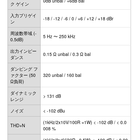
0dB unbal / +6dB bal
ク ゲイン
入力プリゲイ
-18 / -12 / -6 / 0 / +6 / +12 / +18 dBr
ン
周波数帯域 (-
5 Hz 〜 250 kHz
0.5dB)
出力インピー
0.15 Ω unbal / 0.3 Ω bal
ダンス
ダンピング フ
ァクター (50
320 unbal / 160 bal
Ω負荷)
ダイナミック
> 131 dB
レンジ
ノイズ
< -102 dBu
(1kHz/2x10V/100R =1W) < -102 dB / < 0.0
THD+N
008 %