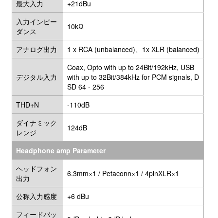
最大入力
+21dBu
入力インピー
10kΩ
ダンス
アナログ出力
1 x RCA (unbalanced)、1x XLR (balanced)
Coax, Opto with up to 24Bit/192kHz, USB
デジタル入力
with up to 32Bit/384kHz for PCM signals, D
SD 64 - 256
THD+N
-110dB
ダイナミック
124dB
レンジ
Headphone amp Parameter
ヘッドフォン
6.3mm×1 / Petaconn×1 / 4pinXLR×1
出力
公称入力感度
+6 dBu
フィードバッ