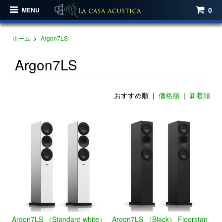
0
MENU
ホーム
>
Argon7LS
Argon7LS
おすすめ順 |
価格順
|
新着順
Argon7LS （Standard white）
Argon7LS （Black） Floorstan